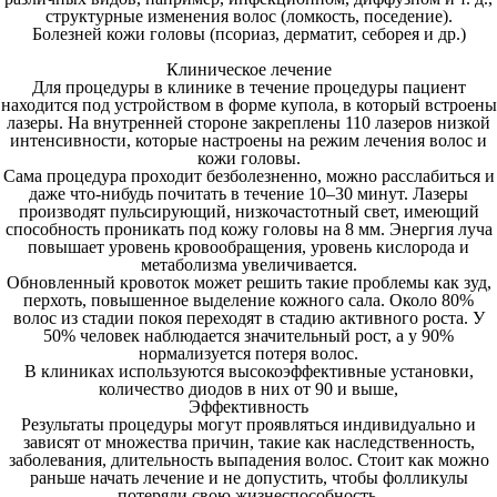
структурные изменения волос (ломкость, поседение).
Болезней кожи головы
(псориаз, дерматит, себорея и др.)
Клиническое лечение
Для процедуры в клинике в течение процедуры пациент
находится под устройством в форме купола, в который встроены
лазеры. На внутренней стороне закреплены 110 лазеров низкой
интенсивности, которые настроены на режим лечения волос и
кожи головы.
Сама процедура проходит безболезненно,
можно расслабиться и
даже что-нибудь почитать в течение 10–30 минут. Лазеры
производят пульсирующий, низкочастотный свет, имеющий
способность проникать под кожу головы на 8 мм. Энергия луча
повышает уровень кровообращения, уровень кислорода и
метаболизма увеличивается.
Обновленный кровоток может решить такие проблемы как зуд,
перхоть, повышенное выделение кожного сала. Около 80%
волос из стадии покоя переходят в стадию активного роста.
У
50% человек наблюдается значительный рост, а у 90%
нормализуется потеря волос.
В клиниках используются высокоэффективные установки,
количество диодов в них от 90 и выше,
Эффективность
​Результаты процедуры могут проявляться индивидуально и
зависят от множества причин, такие как наследственность,
заболевания, длительность выпадения волос. Стоит как можно
раньше начать лечение и не допустить, чтобы фолликулы
потеряли свою жизнеспособность.