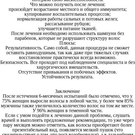
Что можно получить после лечения:
произойдет возрастание местного и общего иммунитета;
купирование воспалительных процессов;
нормализация работы сальных и потовых желез;
рассасывание рубцов;
улучшается питание тканей.
После лечения необходимо использовать шампуни без
парабенов, которые не разрушают структуру волос
Плюсы:
Результативность. Само собой, данная процедура не сможет
оставить равнодушным, так как даже при тяжелых случаях
восстановление практически всегда возможно.
Безопасность. Все проходит под наблюдением специалиста и без
хирургических вмешательств.
Отсутствие привыкания и побочных эффектов.
Устойчивость результата.
Заключение
После истечения 6-месячных испытаний было отмечено, что у
75% женщин выросли волосы в лобной части, у более чем 85%
мужчины также увеличилось количество волос на том же месте.
У 96% женщин в теменной части.
Если с умом подойти к лечению данной проблемы, слушать
врачей и выполнять предложенные рекомендации, то уже через
пару месяцев можно отметить, как волосы приобретают более
презентабельный вид, появляется мелкий пушок (что
свидетельствует о том, что рост возобновился), а в дальнейшем