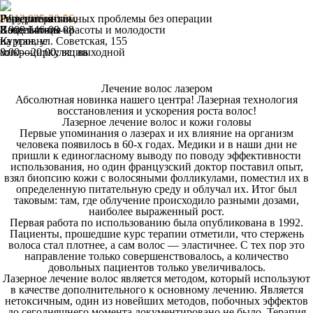
Гирудотерапия
IV-терапия
Решение интимных проблемы без операции
8 912 835-20-56
,
Воздействие
Капельницы красоты и молодости
8 909 146-08-08
на уровне
Курган, ул. Советская, 155
микроциркуляции
8:00—20:00; вс: выходной
Лечение волос лазером
Абсолютная новинка нашего центра! Лазерная технология
восстановления и ускорения роста волос!
Лазерное лечение волос и кожи головы
Первые упоминания о лазерах и их влияние на организм
человека появилось в 60-х годах. Медики и в наши дни не
пришли к единогласному выводу по поводу эффективности
использования, но один французский доктор поставил опыт,
взял биопсию кожи с волосяными фолликулами, поместил их в
определенную питательную среду и облучал их. Итог был
таковым: там, где облучение происходило разными дозами,
наиболее выраженный рост.
Первая работа по использованию была опубликована в 1992.
Пациенты, прошедшие курс терапии отметили, что стержень
волоса стал плотнее, а сам волос — эластичнее. С тех пор это
направление только совершенствовалось, а количество
довольных пациентов только увеличивалось.​
Лазерное лечение волос является методом, который используют
в качестве дополнительного к основному лечению.
Является
нетоксичным, один из новейших методов, побочных эффектов
до сегодняшнего момента документировано не было. Терапия