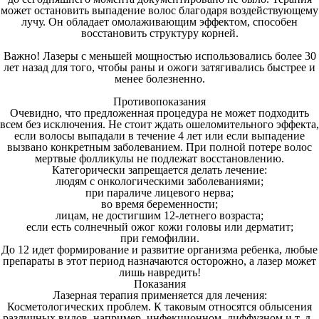
может остановить выпадение волос благодаря воздействующему
лучу. Он обладает омолаживающим эффектом, способен
восстановить структуру корней.
Важно!
Лазеры с меньшей мощностью использовались более 30
лет назад для того, чтобы раны и ожоги затягивались быстрее и
менее болезненно.
Противопоказания
Очевидно, что предложенная процедура не может подходить
всем без исключения. Не стоит ждать ошеломительного эффекта,
если волосы выпадали в течение 4 лет или если выпадение
вызвано конкретным заболеванием. При полной потере волос
мертвые фолликулы не подлежат восстановлению.
Категорически запрещается делать лечение:
людям с онкологическими заболеваниями;
при параличе лицевого нерва;
во время беременности;
лицам, не достигшим 12-летнего возраста;
если есть солнечный ожог кожи головы или дерматит;
при гемофилии.
До 12 идет формирование и развитие организма ребенка, любые
препараты в этот период назначаются осторожно, а лазер может
лишь навредить!
Показания
Лазерная терапия применяется для лечения:
Косметологических проблем.
К таковым относятся облысения
различных видов, например, инфекционном, диффузном и т. д.,