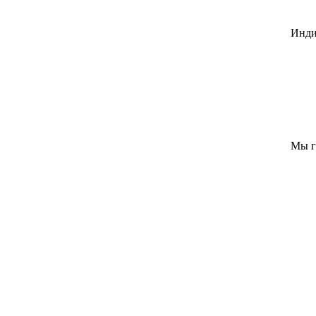
Инди
Мы г