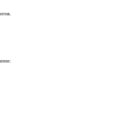
нтов.
апии: