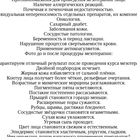
Наличие аллергических реакций.
Почечная и печеночная недостаточностью.
видуальная непереносимость отдельных препаратов, их компоне
Онкология.
Сахарный диабет.
Заболевания кожи.
Сосудистые патологии.
Беременность и период лактации.
Нарушение процессов свертываемости крови.
Применение антикоагулянтов.
Фото до и после процедуры мезотерапии:
арантируем отличный результат после проведения курса мезотер
Двойной подбородок исчезает.
Жирная кожа избавляется от сальной плёнки.
Контур лица получает более чёткие, рельефные очертания.
Возрастные и мимические морщины разглаживаются.
Пигментные пятна осветляются.
Постакне постепенно рассасываются.
Прыщей становится гораздо меньше.
Расширенные поры сужаются.
Рубцы, шрамы, растяжки бледнеют.
Сосудистые звёздочки становятся незаметными.
Сухая кожа увлажняется.
Угревая сыпь проходит.
Цвет лица становится свежим и естественным.
Эпидермис становится эластичным, упругим, гладким.
Чем инъекции лучше наружного применения препаратов?