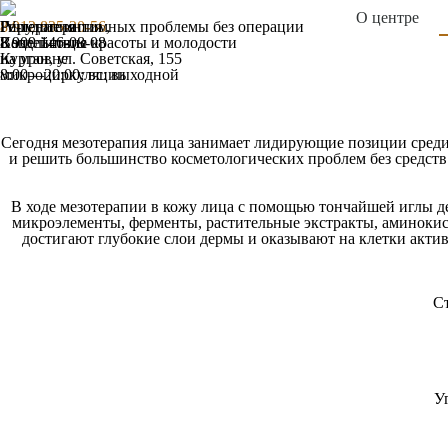
О центре
Гирудотерапия
IV-терапия
Решение интимных проблемы без операции
8 912 835-20-56
,
Воздействие
Капельницы красоты и молодости
8 909 146-08-08
на уровне
Курган, ул. Советская, 155
микроциркуляции
8:00—20:00; вс: выходной
Сегодня мезотерапия лица занимает лидирующие позиции среди
и решить большинство косметологических проблем без средст
В ходе мезотерапии в кожу лица с помощью тончайшей иглы д
микроэлементы, ферменты, растительные экстракты, аминокис
достигают глубокие слои дермы и оказывают на клетки актив
Ст
У