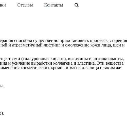
нки
Отзывы
Контакты
ерапия способна существенно приостановить процессы старения
вный и атравматичный лифтинг и омоложение кожи лица, шеи и
еществами (гиалуроновая кислота, витамины и антиоксиданты,
ия и усиление выработки коллагена и эластина. Эти вещества
рименения косметических кремов и масок для лица с таким же
ца.
).