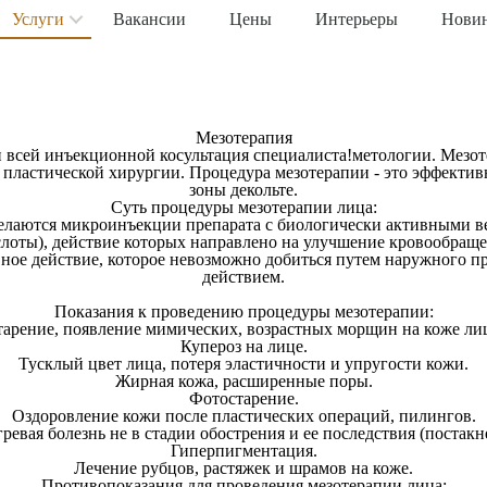
Услуги
Вакансии
Цены
Интерьеры
Нови
Мезотерапия
 всей инъекционной косультация специалиста!метологии. Мезот
в пластической хирургии. Процедура мезотерапии - это эффекти
зоны декольте.
Суть процедуры мезотерапии лица:
елаются микроинъекции препарата с биологически активными в
лоты), действие которых направлено на улучшение кровообращен
ное действие, которое невозможно добиться путем наружного п
действием.
Показания к проведению процедуры мезотерапии:
арение, появление мимических, возрастных морщин на коже ли
Купероз на лице.
Тусклый цвет лица, потеря эластичности и упругости кожи.
Жирная кожа, расширенные поры.
Фотостарение.
Оздоровление кожи после пластических операций, пилингов.
гревая болезнь не в стадии обострения и ее последствия (постакне
Гиперпигментация.
Лечение рубцов, растяжек и шрамов на коже.
Противопоказания для проведения мезотерапии лица: