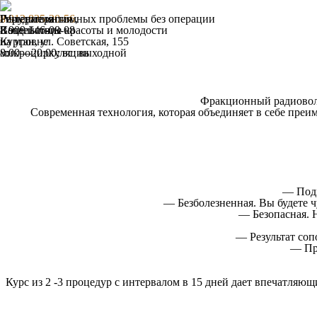
Гирудотерапия
IV-терапия
Решение интимных проблемы без операции
8 912 835-20-56
,
Воздействие
Капельницы красоты и молодости
8 909 146-08-08
на уровне
Курган, ул. Советская, 155
микроциркуляции
8:00—20:00; вс: выходной
Фракционный радиовол
Современная технология, которая объединяет в себе преи
— Подх
— Безболезненная. Вы будете 
— Безопасная. 
— Результат соп
— Про
Курс из 2 -3 процедур с интервалом в 15 дней дает впечатляющ