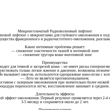
Микроигольчатый Радиоволновый лифтинг
новой лифтинг с микроиглами для
глубокого омоложения
и подт
мущества фракционного и радиочастотного омоложения, разглажи
Какие интимные проблемы решает:
— снижение эластичности тканей в интимной зоне
— снижение тругора кожи винтимной зоне
Преимущества:
одит для темной и загорелой кожи – не имеет риска гиперпигм
чувствовать только легкое жжение и давление, возможны незна
Не вызывает ожогов, используются одноразовые нано-иглы с зо
— Лето не является противопоказанием.
оставим с лазерным омоложением при значительно более низкой
цедура переносится легче, восстановление занимает в среднем 
Длительность эффекта:
ий эффект омоложения. Первый результат проявляется через 2-4 
3-5 месяцу и сохраняется около до 2 лет.
Противопоказания: