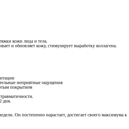
яжки кожи лица и тела.
вает и обновляет кожу, стимулирует выработку коллагена.
ентации
чительные неприятные ощущения
лотым покрытием
 травматичности.
2 дня.
недели. Он постепенно нарастает, достигает своего максимума к