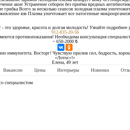
ечение акне
Устранение себореи без приёма вредных антибиотик
ие грибка
Всего за несколько сеансов холодная плазма уничтожи
живление язв
Плазма уничтожает все патогенные микрооргани
 - это здоровье, красота и долгая молодость! Узнайте подробне
912-835-20-56
меются противопоказания! Необходима консультация специалист
~ 650-2000 ₺
 иммунитета. Восторг! Чувствую прилив сил, бодрость, хороши
«Лотос»!»
Елена, 49 лет
Вакансии
Цены
Интерьеры
Новинки
Отз
со специалистом