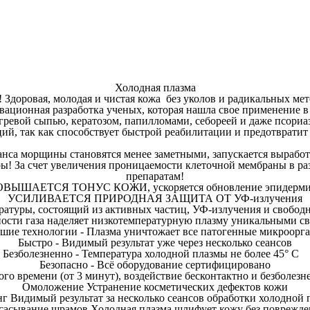
Холодная плазма
 Здоровая, молодая и чистая кожа без уколов и радикальных мет
вационная разработка ученых, которая нашла свое применение в
угревой сыпью, кератозом, папилломами, себореей и даже псори
ций
, так как способствует быстрой реабилитации и предотвратит
анса морщины становятся менее заметными, запускается выработ
ы! За счет увеличения проницаемости клеточной мембраны в ра
препаратам!
ОВЫШАЕТСЯ ТОНУС КОЖИ
, ускоряется обновление эпидерми
УСИЛИВАЕТСЯ ПРИРОДНАЯ ЗАЩИТА ОТ УФ-излучения
ратуры, состоящий из активных частиц, УФ-излучения и свобод
ости газа наделяет низкотемпературную плазму уникальными с
шие технологии - Плазма уничтожает все патогенные микроорг
Быстро - Видимый результат уже через несколько сеансов
Безболезненно - Температура холодной плазмы не более 45° С
Безопасно - Всё оборудование сертифицировано
о времени (от 3 минут), воздействие бесконтактно и безболезн
Омоложение
Устранение косметических дефектов кожи
нг
Видимый результат за несколько сеансов обработки холодной 
сасывание шрамов
Холодная плазма шлифует кожу без поврежд