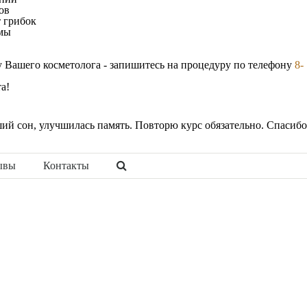
ов
т грибок
змы
е у Вашего косметолога - запишитесь на процедуру по телефону
8-
а!
й сон, улучшилась память. Повторю курс обязательно. Спасибо
ывы
Контакты