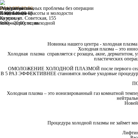
Гирудотерапия
IV-терапия
Решение интимных проблемы без операции
8 912 835-20-56
,
Воздействие
Капельницы красоты и молодости
8 909 146-08-08
на уровне
Курган, ул. Советская, 155
микроциркуляции
8:00—20:00; вс: выходной
Новинка нашего центра - холодная плазма!
Холодная плазма
– это инно
Холодная плазма справляется с розацеа, акне, дерматитом, 
пластических опера
ОМОЛОЖЕНИЕ
ХОЛОДНОЙ ПЛАЗМОЙ
после первого се
В 5 РАЗ ЭФФЕКТИВНЕЕ
становятся любые уходовые процедур
П
Холодная плазма
– это ионизированный газ комнатной темпе
нейтральн
Новей
Процедура холодной плазмы не займет мног
Лифти
Рас