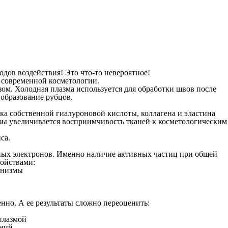
одов воздействия! Это что-то невероятное!
 современной косметологии.
азом. Холодная плазма используется для обработки швов
после
 образование рубцов.
ка собственной гиалуроновой кислоты, коллагена и эластина
зы увеличивается восприимчивость тканей к косметологическим
са.
ных электронов. Именно наличие активных частиц при общей
войствами:
анизмы
енно. А ее результаты сложно переоценить:
плазмой
ений