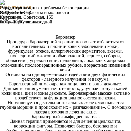
Гирудотерапия
IV-терапия
Решение интимных проблемы без операции
8 912 835-20-56
,
Воздействие
Капельницы красоты и молодости
8 909 146-08-08
на уровне
Курган, ул. Советская, 155
микроциркуляции
8:00—20:00; вс: выходной
Баролазер
Процедура баролазерной терапии позволяет избавиться от
воспалительных и гнойничковых заболеваний кожи,
фурункулеза, отеков, аллергических дерматитов, экземы,
последствий ожогов и обморожений, герпеса, себореи,
облысения, угревой сыпи, целлюлита, локальных жировых
отложений, послеоперационных рубцов, возрастных изменений
кожи.
Основана на одновременном воздействии двух физических
факторов - лазерного излучения и вакуума.
Баролазерный лимфодренаж лица, шеи и зоны декольте.
Данная терапия уменьшает отечность, улучшает тонус тканей
кожи лица, шеи и зоны декольте.
Баролазерный массаж активно
воздействует на функциональное состояние кожи.
Нормализуется деятельность сальных желез, уменьшается
глубина морщин и происходит их « разглаживание». С помощью
лазера возможно лечение акне.
Баролазерный лимфодренаж тела.
Данная терапия применяется и для лечения целлюлита,
коррекции фигуры. Позволяет быстро, безопасно и
безболезненно «разбить» крупные жировые образования и