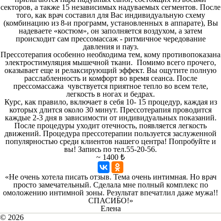
секторов, а также 15 независимых надуваемых сегментов. После
того, как врач составил для Вас индивидуальную схему
(комбинацию из 8-и программ, установленных в аппарате), Вы
надеваете «костюм», он заполняется воздухом, а затем
происходит сам прессомассаж - ритмичное чередование
давления и пауз.
Прессотерапия особенно необходима тем, кому противопоказана
электростимуляция мышечной ткани. Помимо всего прочего,
оказывает еще и релаксирующий эффект. Вы ощутите полную
расслабленность и комфорт во время сеанса. После
прессомассажа чувствуется приятное тепло во всем теле,
легкость в ногах и бедрах.
Курс, как правило, включает в себя 10- 15 процедур, каждая из
которых длится около 30 минут. Прессотерапия проводится
каждые 2-3 дня в зависимости от индивидуальных показаний.
После процедуры уходит отечность, появляется легкость
движений. Процедура прессотерапии пользуется заслуженной
популярностью среди клиентов нашего центра! Попробуйте и
вы! Запись по тел.55-20-56.
~ 1400 ₺
«Не очень хотела писать отзыв. Тема очень интимная. Но врач
просто замечательный. Сделала мне полный комплекс по
омоложению интимной зоны. Результат впечатлил даже мужа!!
СПАСИБО!»
Елена
© 2026