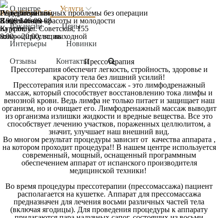
О центре
Услуги
Гирудотерапия
IV-терапия
Решение интимных проблемы без операции
8 912 835-20-56
,
Воздействие
Капельницы красоты и молодости
8 909 146-08-08
Вакансии
Цены
на уровне
Курган, ул. Советская, 155
микроциркуляции
8:00—20:00; вс: выходной
Интерьеры
Новинки
Отзывы
Контакты
Прессотерапия
Прессотерапия обеспечит легкость, стройность, здоровье и
красоту тела без лишний усилий!
Прессотерапия или прессомассаж - это лимфодренажный
массаж, который способствует восстановлению тока лимфы и
венозной крови. Ведь лимфа не только питает и защищает наш
организм, но и очищает его.
Лимфодренажный массаж выводит
из организма излишки жидкости и вредные вещества. Все это
способствует лечению участков, пораженных целлюлитом, а
значит, улучшает наш внешний вид.
Во многом результат процедуры зависит от качества аппарата ,
на котором проходит процедура!! В нашем центре используется
современный, мощный, оснащенный программным
обеспечением аппарат от испанского производителя
медицинской техники!
Во время процедуры прессотерапии (прессомассажа) пациент
располагается на кушетке. Аппарат для прессомассажа
предназначен для лечения восьми различных частей тела
(включая ягодицы). Для проведения процедуры к аппарату
прилагаются пара надувных сапог, состоящих из восьми