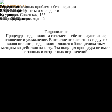
Гирудотерапия
IV-терапия
Решение интимных проблемы без операции
8 912 835-20-56
,
Воздействие
Капельницы красоты и молодости
8 909 146-08-08
на уровне
Курган, ул. Советская, 155
микроциркуляции
8:00—20:00; вс: выходной
Гидропилинг
Процедура гидропилинга сочетает в себе отшелушивание,
очищение и увлажнение. В отличие от кислотных и других
видов пилинга, гидропилинг является более деликатным
методом воздействия на кожу. Эта щадящая процедура не имеет
сезонных и возрастных ограничений.