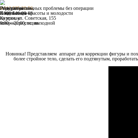
Гирудотерапия
IV-терапия
Решение интимных проблемы без операции
8 912 835-20-56
,
Воздействие
Капельницы красоты и молодости
8 909 146-08-08
на уровне
Курган, ул. Советская, 155
микроциркуляции
8:00—20:00; вс: выходной
Новинка! Представляем аппарат для коррекции фигуры и по
более стройное тело, сделать его подтянутым, проработ