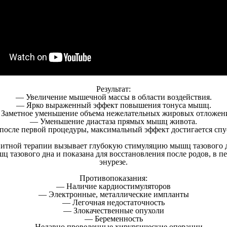
Результат:
— Увеличение мышечной массы в области воздействия.
— Ярко выраженный эффект повышения тонуса мышц.
Заметное уменьшение объема нежелательных жировых отложен
— Уменьшение диастаза прямых мышц живота.
сле первой процедуры, максимальный эффект достигается спус
итной терапии вызывает глубокую стимуляцию мышц тазового дн
шц тазового дна и показана для восстановления после родов, в 
энурезе.
Противопоказания:
— Наличие кардиостимуляторов
— Электронные, металлические импланты
— Легочная недостаточность
— Злокачественные опухоли
— Беременность
— Недавно проведенные хирургические операции