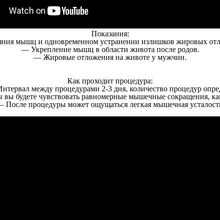
Показания:
яния мышц и одновременном устранении излишков жировых отло
— Укрепление мышц в области живота после родов.
— Жировые отложения на животе у мужчин.
Как проходит процедура:
нтервал между процедурами 2-3 дня, количество процедур опред
 вы будете чувствовать равномерные мышечные сокращения, как
 После процедуры может ощущаться легкая мышечная усталост